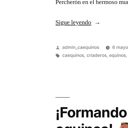
Percherón en el hermoso mu
Sigue leyendo
admin_caequinos
6 mayo
caequinos
,
criaderos
,
equinos
¡Formando 