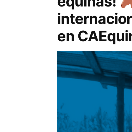
equinas!
internacion
en CAEqui