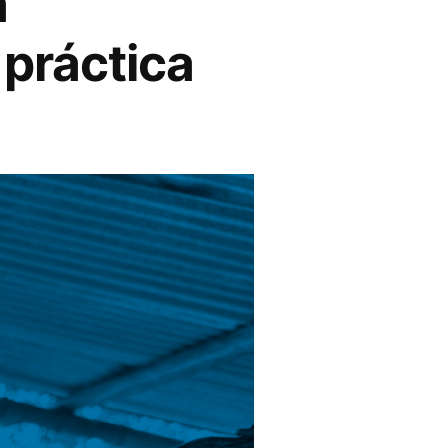
a
 práctica