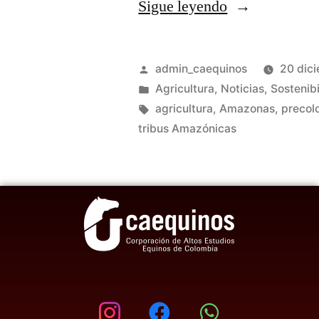
Sigue leyendo
admin_caequinos
20 dic
Agricultura
,
Noticias
,
Sostenib
agricultura
,
Amazonas
,
precol
tribus Amazónicas