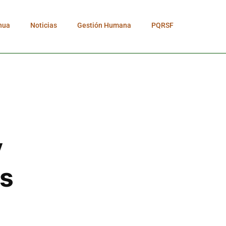
nua
Noticias
Gestión Humana
PQRSF
y
os