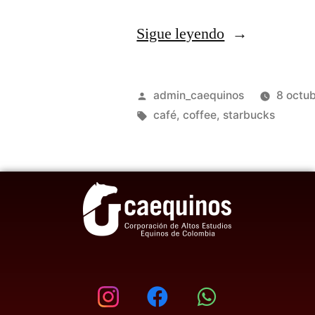
Sigue leyendo
admin_caequinos
8 octu
café
,
coffee
,
starbucks