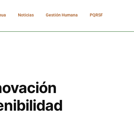
nua
Noticias
Gestión Humana
PQRSF
novación
enibilidad