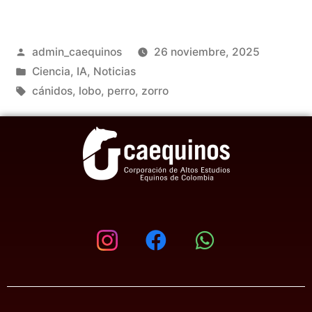
admin_caequinos
26 noviembre, 2025
Ciencia
,
IA
,
Noticias
cánidos
,
lobo
,
perro
,
zorro