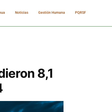
nua
Noticias
Gestión Humana
PQRSF
dieron 8,1
4