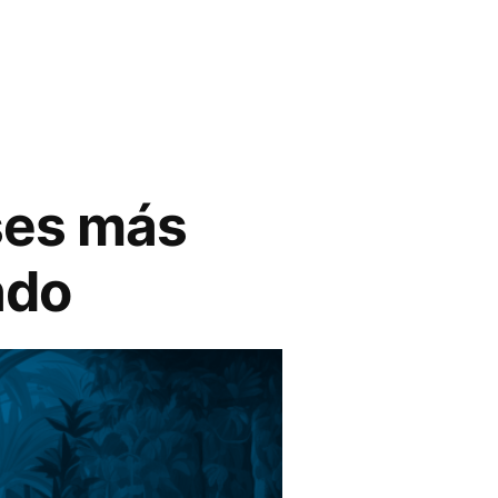
ses más
ndo