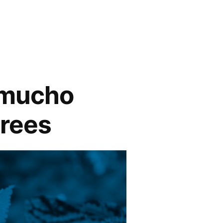
s mucho
crees