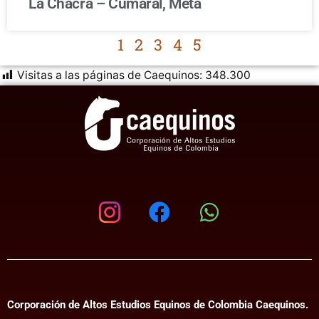
La Chacra – Cumaral, Meta
1
2
3
4
5
Visitas a las páginas de Caequinos:
348.300
Corporación de Altos Estudios Equinos de Colombia Caequinos.